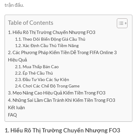
trận đấu.
Table of Contents
1. Hiểu Rõ Thị Trường Chuyển Nhượng FO3
1.1. Theo Dõi Biến Động Giá Cầu Thủ
1.2. Xác Định Cầu Thủ Tiềm Năng
2. Các Phương Pháp Kiếm Tiền Dễ Trong FIFA Online 3
Hiệu Quả
2.1. Mua Thấp Bán Cao
2.2. Ép Thẻ Cầu Thủ
2.3. Đầu Tư Vào Các Sự Kiện
2.4. Chơi Các Chế Độ Trong Game
3. Mẹo Nâng Cao Hiệu Quả Kiếm Tiền Trong FO3
4. Những Sai Lầm Cần Tránh Khi Kiếm Tiền Trong FO3
Kết luận
FAQ
1. Hiểu Rõ Thị Trường Chuyển Nhượng FO3