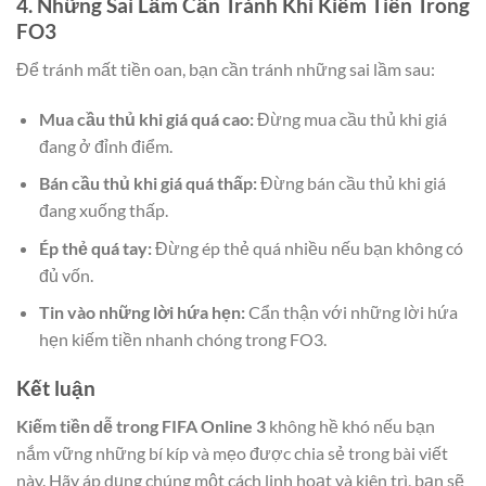
4. Những Sai Lầm Cần Tránh Khi Kiếm Tiền Trong
FO3
Để tránh mất tiền oan, bạn cần tránh những sai lầm sau:
Mua cầu thủ khi giá quá cao:
Đừng mua cầu thủ khi giá
đang ở đỉnh điểm.
Bán cầu thủ khi giá quá thấp:
Đừng bán cầu thủ khi giá
đang xuống thấp.
Ép thẻ quá tay:
Đừng ép thẻ quá nhiều nếu bạn không có
đủ vốn.
Tin vào những lời hứa hẹn:
Cẩn thận với những lời hứa
hẹn kiếm tiền nhanh chóng trong FO3.
Kết luận
Kiếm tiền dễ trong FIFA Online 3
không hề khó nếu bạn
nắm vững những bí kíp và mẹo được chia sẻ trong bài viết
này. Hãy áp dụng chúng một cách linh hoạt và kiên trì, bạn sẽ