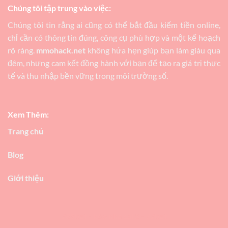
Chúng tôi tập trung vào việc:
Chúng tôi tin rằng ai cũng có thể bắt đầu kiếm tiền online,
chỉ cần có thông tin đúng, công cụ phù hợp và một kế hoạch
rõ ràng.
mmohack.net
không hứa hẹn giúp bạn làm giàu qua
đêm, nhưng cam kết đồng hành với bạn để tạo ra giá trị thực
tế và thu nhập bền vững trong môi trường số.
Xem Thêm:
Trang chủ
Blog
Giới thiệu
789bet
-
kèo nhà cái 5
-
77bet