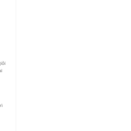
iỏi
ài
rì