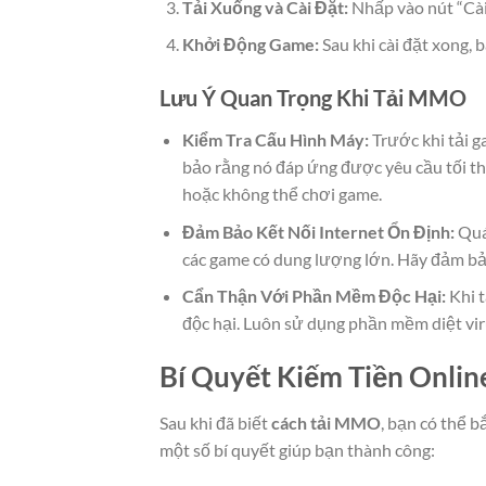
Tải Xuống và Cài Đặt:
Nhấp vào nút “Cài 
Khởi Động Game:
Sau khi cài đặt xong, 
Lưu Ý Quan Trọng Khi Tải MMO
Kiểm Tra Cấu Hình Máy:
Trước khi tải g
bảo rằng nó đáp ứng được yêu cầu tối thi
hoặc không thể chơi game.
Đảm Bảo Kết Nối Internet Ổn Định:
Quá 
các game có dung lượng lớn. Hãy đảm bảo 
Cẩn Thận Với Phần Mềm Độc Hại:
Khi t
độc hại. Luôn sử dụng phần mềm diệt virus
Bí Quyết Kiếm Tiền Onl
Sau khi đã biết
cách tải MMO
, bạn có thể b
một số bí quyết giúp bạn thành công: