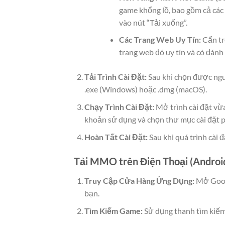
game khổng lồ, bao gồm cả cá
vào nút “Tải xuống”.
Các Trang Web Uy Tín:
Cẩn tr
trang web đó uy tín và có đánh 
Tải Trình Cài Đặt:
Sau khi chọn được nguồn
.exe (Windows) hoặc .dmg (macOS).
Chạy Trình Cài Đặt:
Mở trình cài đặt vừa
khoản sử dụng và chọn thư mục cài đặt 
Hoàn Tất Cài Đặt:
Sau khi quá trình cài 
Tải MMO trên Điện Thoại (Androi
Truy Cập Cửa Hàng Ứng Dụng:
Mở Googl
bạn.
Tìm Kiếm Game:
Sử dụng thanh tìm kiế