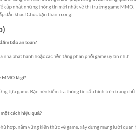
 cập nhật những thông tin mới nhất về thị trường game MMO,
 hấp dẫn khác! Chúc bạn thành công!
p)
 đảm bảo an toàn?
ủa nhà phát hành hoặc các nền tảng phân phối game uy tín như
e MMO là gì?
ừng tựa game. Bạn nên kiểm tra thông tin cấu hình trên trang chủ
 một cách hiệu quả?
phù hợp, nắm vững kiến thức về game, xây dựng mạng lưới quan 