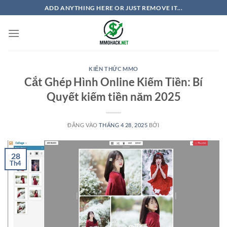
Bỏ
ADD ANYTHING HERE OR JUST REMOVE IT...
qua
nội
dung
KIẾN THỨC MMO
Cắt Ghép Hình Online Kiếm Tiền: Bí
Quyết kiếm tiền năm 2025
ĐĂNG VÀO
THÁNG 4 28, 2025
BỞI
28
Th4