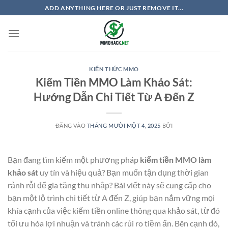
Bỏ
ADD ANYTHING HERE OR JUST REMOVE IT...
qua
nội
dung
KIẾN THỨC MMO
Kiếm Tiền MMO Làm Khảo Sát:
Hướng Dẫn Chi Tiết Từ A Đến Z
ĐĂNG VÀO
THÁNG MƯỜI MỘT 4, 2025
BỞI
Bạn đang tìm kiếm một phương pháp
kiếm tiền MMO làm
khảo sát
uy tín và hiệu quả? Bạn muốn tận dụng thời gian
rảnh rỗi để gia tăng thu nhập? Bài viết này sẽ cung cấp cho
bạn một lộ trình chi tiết từ A đến Z, giúp bạn nắm vững mọi
khía cạnh của việc kiếm tiền online thông qua khảo sát, từ đó
tối ưu hóa lợi nhuận và tránh các rủi ro tiềm ẩn. Bên cạnh đó,