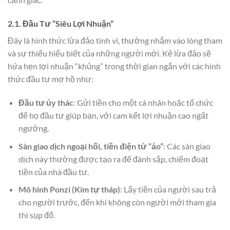
2.1. Đầu Tư “Siêu Lợi Nhuận”
Đây là hình thức lừa đảo tinh vi, thường nhắm vào lòng tham
và sự thiếu hiểu biết của những người mới. Kẻ lừa đảo sẽ
hứa hẹn lợi nhuận “khủng” trong thời gian ngắn với các hình
thức đầu tư mơ hồ như:
Đầu tư ủy thác
: Gửi tiền cho một cá nhân hoặc tổ chức
để họ đầu tư giúp bạn, với cam kết lợi nhuận cao ngất
ngưởng.
Sàn giao dịch ngoại hối, tiền điện tử “ảo”
: Các sàn giao
dịch này thường được tạo ra để đánh sập, chiếm đoạt
tiền của nhà đầu tư.
Mô hình Ponzi (Kim tự tháp)
: Lấy tiền của người sau trả
cho người trước, đến khi không còn người mới tham gia
thì sụp đổ.