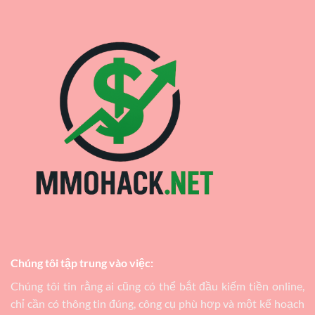
Chúng tôi tập trung vào việc:
Chúng tôi tin rằng ai cũng có thể bắt đầu kiếm tiền online,
chỉ cần có thông tin đúng, công cụ phù hợp và một kế hoạch