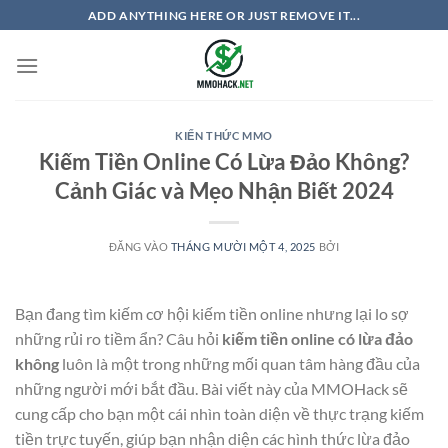
Bỏ
ADD ANYTHING HERE OR JUST REMOVE IT...
qua
nội
dung
KIẾN THỨC MMO
Kiếm Tiền Online Có Lừa Đảo Không?
Cảnh Giác và Mẹo Nhận Biết 2024
ĐĂNG VÀO
THÁNG MƯỜI MỘT 4, 2025
BỞI
Bạn đang tìm kiếm cơ hội kiếm tiền online nhưng lại lo sợ
những rủi ro tiềm ẩn? Câu hỏi
kiếm tiền online có lừa đảo
không
luôn là một trong những mối quan tâm hàng đầu của
những người mới bắt đầu. Bài viết này của MMOHack sẽ
cung cấp cho bạn một cái nhìn toàn diện về thực trạng kiếm
tiền trực tuyến, giúp bạn nhận diện các hình thức lừa đảo