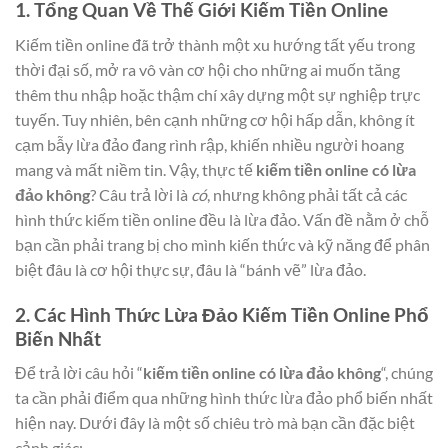
1. Tổng Quan Về Thế Giới Kiếm Tiền Online
Kiếm tiền online đã trở thành một xu hướng tất yếu trong
thời đại số, mở ra vô vàn cơ hội cho những ai muốn tăng
thêm thu nhập hoặc thậm chí xây dựng một sự nghiệp trực
tuyến. Tuy nhiên, bên cạnh những cơ hội hấp dẫn, không ít
cạm bẫy lừa đảo đang rình rập, khiến nhiều người hoang
mang và mất niềm tin. Vậy, thực tế
kiếm tiền online có lừa
đảo không
? Câu trả lời là
có
, nhưng không phải tất cả các
hình thức kiếm tiền online đều là lừa đảo. Vấn đề nằm ở chỗ
bạn cần phải trang bị cho mình kiến thức và kỹ năng để phân
biệt đâu là cơ hội thực sự, đâu là “bánh vẽ” lừa đảo.
2. Các Hình Thức Lừa Đảo Kiếm Tiền Online Phổ
Biến Nhất
Để trả lời câu hỏi “
kiếm tiền online có lừa đảo không
“, chúng
ta cần phải điểm qua những hình thức lừa đảo phổ biến nhất
hiện nay. Dưới đây là một số chiêu trò mà bạn cần đặc biệt
cảnh giác: