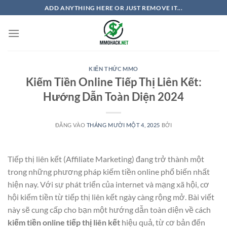
Bỏ
ADD ANYTHING HERE OR JUST REMOVE IT...
qua
nội
dung
KIẾN THỨC MMO
Kiếm Tiền Online Tiếp Thị Liên Kết:
Hướng Dẫn Toàn Diện 2024
ĐĂNG VÀO
THÁNG MƯỜI MỘT 4, 2025
BỞI
Tiếp thị liên kết (Affiliate Marketing) đang trở thành một
trong những phương pháp kiếm tiền online phổ biến nhất
hiện nay. Với sự phát triển của internet và mạng xã hội, cơ
hội kiếm tiền từ tiếp thị liên kết ngày càng rộng mở. Bài viết
này sẽ cung cấp cho bạn một hướng dẫn toàn diện về cách
kiếm tiền online tiếp thị liên kết
hiệu quả, từ cơ bản đến