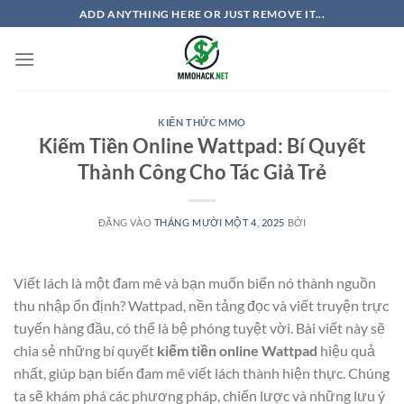
Bỏ
ADD ANYTHING HERE OR JUST REMOVE IT...
qua
nội
dung
KIẾN THỨC MMO
Kiếm Tiền Online Wattpad: Bí Quyết
Thành Công Cho Tác Giả Trẻ
ĐĂNG VÀO
THÁNG MƯỜI MỘT 4, 2025
BỞI
Viết lách là một đam mê và bạn muốn biến nó thành nguồn
thu nhập ổn định? Wattpad, nền tảng đọc và viết truyện trực
tuyến hàng đầu, có thể là bệ phóng tuyệt vời. Bài viết này sẽ
chia sẻ những bí quyết
kiếm tiền online Wattpad
hiệu quả
nhất, giúp bạn biến đam mê viết lách thành hiện thực. Chúng
ta sẽ khám phá các phương pháp, chiến lược và những lưu ý