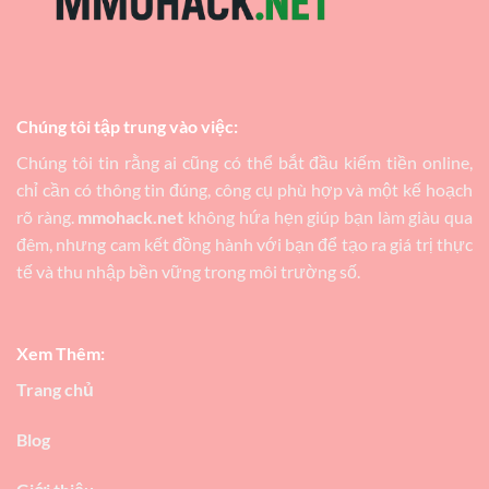
Chúng tôi tập trung vào việc:
Chúng tôi tin rằng ai cũng có thể bắt đầu kiếm tiền online,
chỉ cần có thông tin đúng, công cụ phù hợp và một kế hoạch
rõ ràng.
mmohack.net
không hứa hẹn giúp bạn làm giàu qua
đêm, nhưng cam kết đồng hành với bạn để tạo ra giá trị thực
tế và thu nhập bền vững trong môi trường số.
Xem Thêm:
Trang chủ
Blog