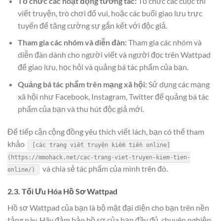
Tổ chức các hoạt động tương tác:
Tổ chức các cuộc thi
viết truyện, trò chơi đố vui, hoặc các buổi giao lưu trực
tuyến để tăng cường sự gắn kết với độc giả.
Tham gia các nhóm và diễn đàn:
Tham gia các nhóm và
diễn đàn dành cho người viết và người đọc trên Wattpad
để giao lưu, học hỏi và quảng bá tác phẩm của bạn.
Quảng bá tác phẩm trên mạng xã hội:
Sử dụng các mạng
xã hội như Facebook, Instagram, Twitter để quảng bá tác
phẩm của bạn và thu hút độc giả mới.
Để tiếp cận cộng đồng yêu thích viết lách, bạn có thể tham
khảo
[các trang viết truyện kiếm tiền online]
(https://mmohack.net/cac-trang-viet-truyen-kiem-tien-
và chia sẻ tác phẩm của mình trên đó.
online/)
2.3. Tối Ưu Hóa Hồ Sơ Wattpad
Hồ sơ Wattpad của bạn là bộ mặt đại diện cho bạn trên nền
tảng này. Hãy đảm bảo hồ sơ của bạn đầy đủ, chuyên nghiệp