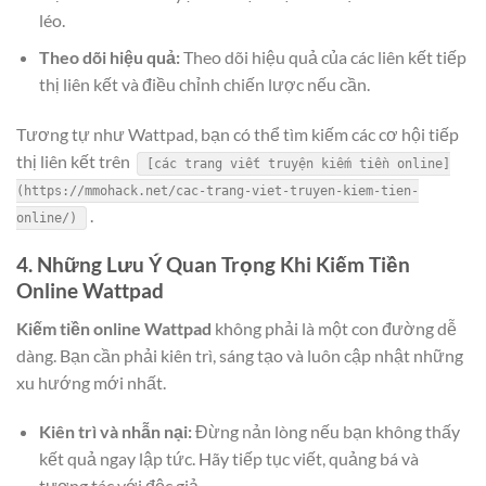
léo.
Theo dõi hiệu quả:
Theo dõi hiệu quả của các liên kết tiếp
thị liên kết và điều chỉnh chiến lược nếu cần.
Tương tự như Wattpad, bạn có thể tìm kiếm các cơ hội tiếp
thị liên kết trên
[các trang viết truyện kiếm tiền online]
(https://mmohack.net/cac-trang-viet-truyen-kiem-tien-
.
online/)
4. Những Lưu Ý Quan Trọng Khi Kiếm Tiền
Online Wattpad
Kiếm tiền online Wattpad
không phải là một con đường dễ
dàng. Bạn cần phải kiên trì, sáng tạo và luôn cập nhật những
xu hướng mới nhất.
Kiên trì và nhẫn nại:
Đừng nản lòng nếu bạn không thấy
kết quả ngay lập tức. Hãy tiếp tục viết, quảng bá và
tương tác với độc giả.