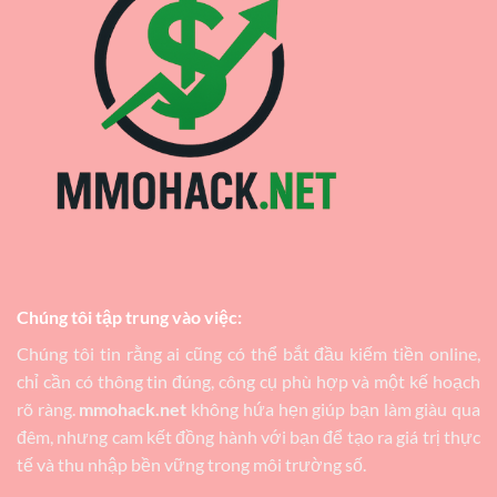
Chúng tôi tập trung vào việc:
Chúng tôi tin rằng ai cũng có thể bắt đầu kiếm tiền online,
chỉ cần có thông tin đúng, công cụ phù hợp và một kế hoạch
rõ ràng.
mmohack.net
không hứa hẹn giúp bạn làm giàu qua
đêm, nhưng cam kết đồng hành với bạn để tạo ra giá trị thực
tế và thu nhập bền vững trong môi trường số.