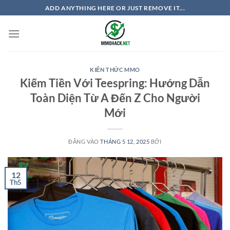
Bỏ
ADD ANYTHING HERE OR JUST REMOVE IT...
qua
nội
dung
KIẾN THỨC MMO
Kiếm Tiền Với Teespring: Hướng Dẫn
Toàn Diện Từ A Đến Z Cho Người
Mới
ĐĂNG VÀO
THÁNG 5 12, 2025
BỞI
12
Th5