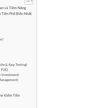
uan và Tiềm Năng
 Tiền Phổ Biến Nhất
er)
ite & App Testing)
– P2E)
y Investment)
 Management)
ne Kiếm Tiền