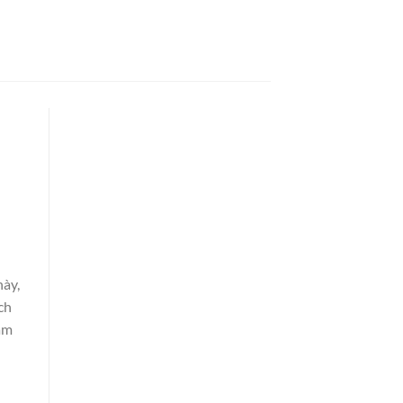
này,
ch
ám