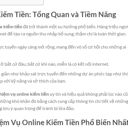
Kiếm Tiền: Tổng Quan và Tiềm Năng
e kiếm tiền
đã trở thành một xu hướng phổ biến. Hàng triệu ngư
net để tạo ra nguồn thu nhập bổ sung, thậm chí là toàn thời gian.
ực tuyến ngày càng mở rộng, mang đến vô số cơ hội cho những ai
ở bất cứ đâu, bất cứ khi nào, miễn là có kết nối internet.
 giản như khảo sát trực tuyến đến những dự án phức tạp như thi
p với kỹ năng và sở thích của bạn.
hiệm vụ online kiếm tiền
uy tín và hiệu quả không phải lúc nào c
 những khó khăn đó bằng cách cung cấp thông tin chi tiết về nhữn
ưu ý quan trọng để tránh bị lừa đảo.
iệm Vụ Online Kiếm Tiền Phổ Biến Nhấ