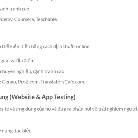
ạnh tranh cao.
demy, Coursera, Teachable.
thể kiếm tiền bằng cách dịch thuật online.
 gian và địa điểm.
chuyên nghiệp, cạnh tranh cao.
:
Gengo, ProZ.com, TranslatorsCafe.com.
ụng (Website & App Testing)
bsite và ứng dụng của họ và đưa ra phản hồi về trải nghiệm người
 năng đặc biệt.