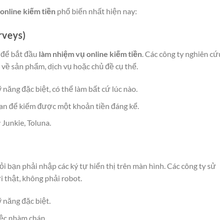
online kiếm tiền
phổ biến nhất hiện nay:
rveys)
 để bắt đầu
làm nhiệm vụ online kiếm tiền
. Các công ty nghiên cứ
n về sản phẩm, dịch vụ hoặc chủ đề cụ thể.
năng đặc biệt, có thể làm bất cứ lúc nào.
ian để kiếm được một khoản tiền đáng kể.
Junkie, Toluna.
ỏi bạn phải nhập các ký tự hiển thị trên màn hình. Các công ty sử
 thật, không phải robot.
 năng đặc biệt.
iệc nhàm chán.