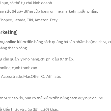
hạn, có thể tự chủ kinh doanh.
ông sức để xây dựng cửa hàng online, marketing sản phẩm.
Shopee, Lazada, Tiki, Amazon, Etsy.
arketing)
vụ online kiếm tiền
bằng cách quảng bá sản phẩm hoặc dịch vụ c
hàng thành công.
cần quản lý kho hàng, chi phí đầu tư thấp.
nline, cạnh tranh cao.
:
Accesstrade, MasOffer, CJ Affiliate.
h vực nào đó, bạn có thể kiếm tiền bằng cách dạy học online.
ẻ kiến thức và giúp đỡ người khác.