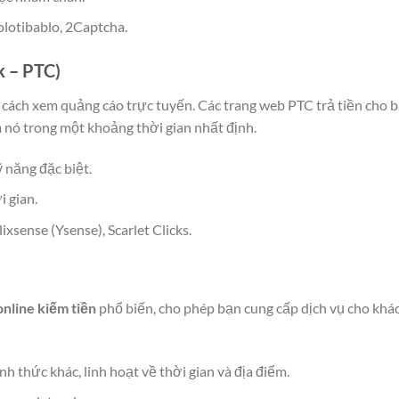
lotibablo, 2Captcha.
k – PTC)
cách xem quảng cáo trực tuyến. Các trang web PTC trả tiền cho 
 nó trong một khoảng thời gian nhất định.
 năng đặc biệt.
i gian.
xsense (Ysense), Scarlet Clicks.
nline kiếm tiền
phổ biến, cho phép bạn cung cấp dịch vụ cho khá
h thức khác, linh hoạt về thời gian và địa điểm.