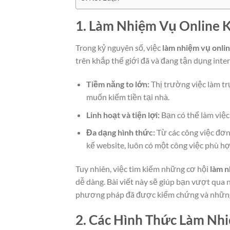
1. Làm Nhiệm Vụ Online 
Trong kỷ nguyên số, việc
làm nhiệm vụ onlin
trên khắp thế giới đã và đang tận dụng inter
Tiềm năng to lớn:
Thị trường việc làm tr
muốn kiếm tiền tại nhà.
Linh hoạt và tiện lợi:
Bạn có thể làm việc 
Đa dạng hình thức:
Từ các công việc đơn
kế website, luôn có một công việc phù hợ
Tuy nhiên, việc tìm kiếm những cơ hội
làm n
dễ dàng. Bài viết này sẽ giúp bạn vượt qua
phương pháp đã được kiểm chứng và những l
2. Các Hình Thức Làm Nh