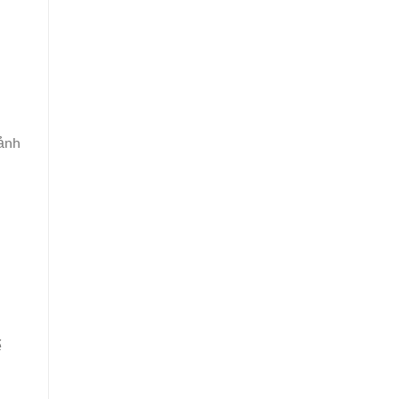
 ảnh
ể