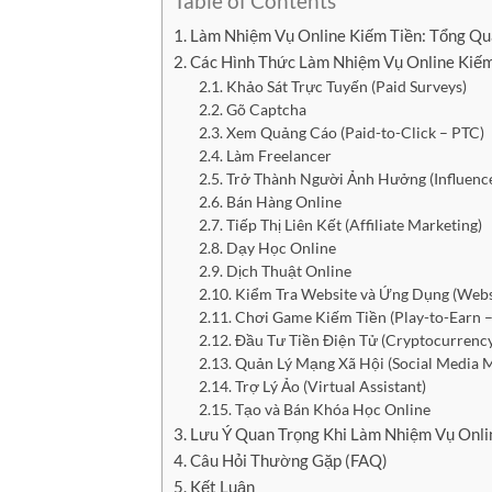
Table of Contents
1. Làm Nhiệm Vụ Online Kiếm Tiền: Tổng Q
2. Các Hình Thức Làm Nhiệm Vụ Online Kiếm
2.1. Khảo Sát Trực Tuyến (Paid Surveys)
2.2. Gõ Captcha
2.3. Xem Quảng Cáo (Paid-to-Click – PTC)
2.4. Làm Freelancer
2.5. Trở Thành Người Ảnh Hưởng (Influenc
2.6. Bán Hàng Online
2.7. Tiếp Thị Liên Kết (Affiliate Marketing)
2.8. Dạy Học Online
2.9. Dịch Thuật Online
2.10. Kiểm Tra Website và Ứng Dụng (Webs
2.11. Chơi Game Kiếm Tiền (Play-to-Earn 
2.12. Đầu Tư Tiền Điện Tử (Cryptocurrenc
2.13. Quản Lý Mạng Xã Hội (Social Media
2.14. Trợ Lý Ảo (Virtual Assistant)
2.15. Tạo và Bán Khóa Học Online
3. Lưu Ý Quan Trọng Khi Làm Nhiệm Vụ Onli
4. Câu Hỏi Thường Gặp (FAQ)
5. Kết Luận