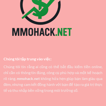
Chúng tôi tập trung vào việc:
Chúng tôi tin rằng ai cũng có thể bắt đầu kiếm tiền online,
chỉ cần có thông tin đúng, công cụ phù hợp và một kế hoạch
rõ ràng.
mmohack.net
không hứa hẹn giúp bạn làm giàu qua
đêm, nhưng cam kết đồng hành với bạn để tạo ra giá trị thực
tế và thu nhập bền vững trong môi trường số.