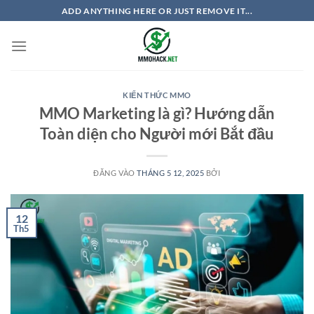
Bỏ
ADD ANYTHING HERE OR JUST REMOVE IT...
qua
nội
dung
KIẾN THỨC MMO
MMO Marketing là gì? Hướng dẫn
Toàn diện cho Người mới Bắt đầu
ĐĂNG VÀO
THÁNG 5 12, 2025
BỞI
12
Th5